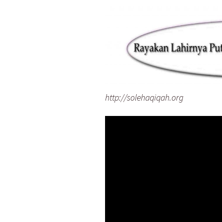
http://solehaqiqah.org