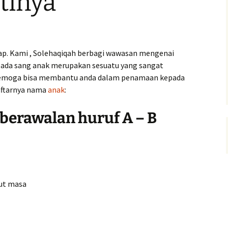
tinya
kap. Kami , Solehaqiqah berbagi wawasan mengenai
pada sang anak merupakan sesuatu yang sangat
i, semoga bisa membantu anda dalam penamaan kepada
daftarnya nama
anak
:
berawalan huruf A – B
kut masa