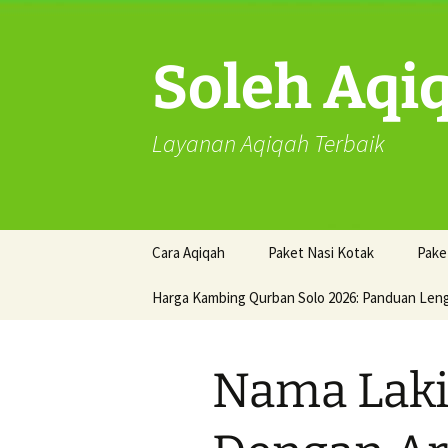
Skip
to
content
Soleh Aqi
Layanan Aqiqah Terbaik
Cara Aqiqah
Paket Nasi Kotak
Pake
Harga Kambing Qurban Solo 2026: Panduan Len
Nama Laki