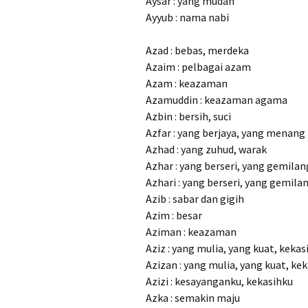
Aysar : yang mudah
Ayyub : nama nabi
Azad : bebas, merdeka
Azaim : pelbagai azam
Azam : keazaman
Azamuddin : keazaman agama
Azbin : bersih, suci
Azfar : yang berjaya, yang menang
Azhad : yang zuhud, warak
Azhar : yang berseri, yang gemilan
Azhari : yang berseri, yang gemila
Azib : sabar dan gigih
Azim : besar
Aziman : keazaman
Aziz : yang mulia, yang kuat, kekas
Azizan : yang mulia, yang kuat, ke
Azizi : kesayanganku, kekasihku
Azka : semakin maju