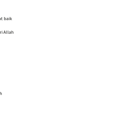
at baik
i Allah
h