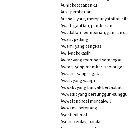
Auni : ketetapanku
Aus : pemberian
Aushaf : yang mempunyai sifat-sif
Awad : gantian, pemberian
Awadullah : pemberian, gantian dar
Awali : pedang
Awam : yang tangkas
Awliya : kekasih
Awra : yang memberi semangat
Awraq : yang memberi semangat
Awsam : yang segak
Awuf : yang wangi
Awwab : yang banyak bertaubat
Awwadi : yang bersungguh-sunggu
Awwal : pandai mentakwil
Awwam : perenang
Ayadi : nikmat
Aydin : cerdas, pandai