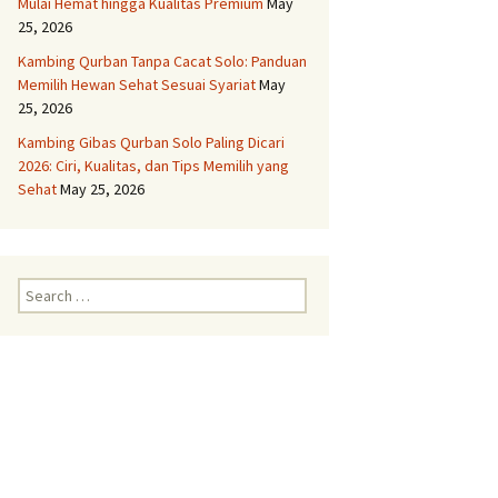
Mulai Hemat hingga Kualitas Premium
May
25, 2026
Aqiqah Semarang
Kambing Qurban Tanpa Cacat Solo: Panduan
Memilih Hewan Sehat Sesuai Syariat
May
Aqiqah Solo
25, 2026
Kambing Gibas Qurban Solo Paling Dicari
Layanan Aqiqah Boyolali
Kambing Spesial
2026: Ciri, Kualitas, dan Tips Memilih yang
Sehat
May 25, 2026
Layanan Aqiqah Delanggu
Paket Komplit dan Syar’i
Layanan Aqiqah
Search
Grobogan Untuk Anak
for:
Anda
Layanan Aqiqah
Gunungkidul Dengan
Kambing Terbaik
Layanan Aqiqah
Karanganyar Paket
Lengkap