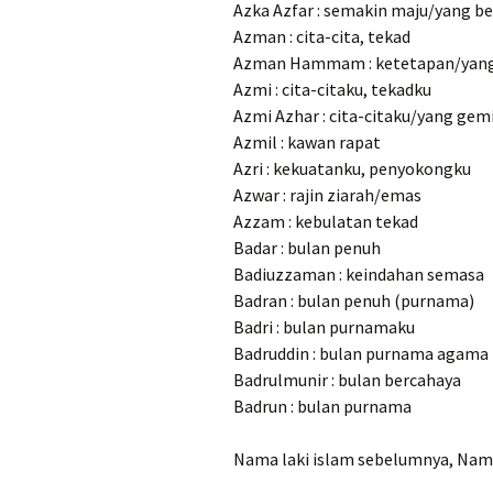
Azka Azfar : semakin maju/yang be
Azman : cita-cita, tekad
Azman Hammam : ketetapan/yan
Azmi : cita-citaku, tekadku
Azmi Azhar : cita-citaku/yang gem
Azmil : kawan rapat
Azri : kekuatanku, penyokongku
Azwar : rajin ziarah/emas
Azzam : kebulatan tekad
Badar : bulan penuh
Badiuzzaman : keindahan semasa
Badran : bulan penuh (purnama)
Badri : bulan purnamaku
Badruddin : bulan purnama agama
Badrulmunir : bulan bercahaya
Badrun : bulan purnama
Nama laki islam sebelumnya, Nama 