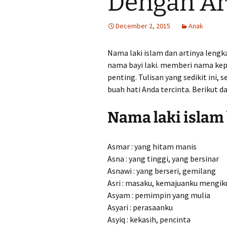
Dengan Ar
December 2, 2015
Anak
Nama laki islam dan artinya leng
nama bayi laki. memberi nama ke
penting. Tulisan yang sedikit in
buah hati Anda tercinta. Berikut 
Nama laki islam 
Asmar : yang hitam manis
Asna : yang tinggi, yang bersinar
Asnawi : yang berseri, gemilang
Asri : masaku, kemajuanku mengi
Asyam : pemimpin yang mulia
Asyari : perasaanku
Asyiq : kekasih, pencinta