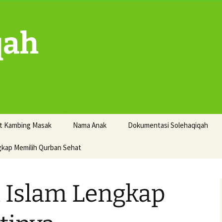
qah
t Kambing Masak
Nama Anak
Dokumentasi Solehaqiqah
gkap Memilih Qurban Sehat
 Islam Lengkap