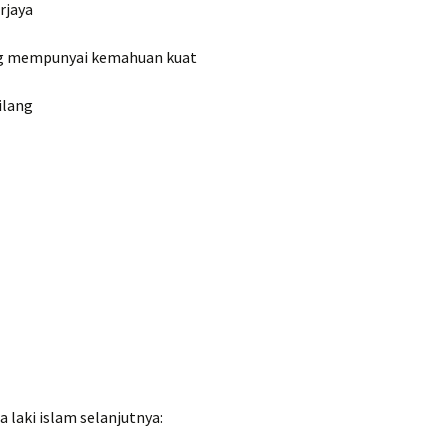
rjaya
g mempunyai kemahuan kuat
ilang
laki islam selanjutnya: