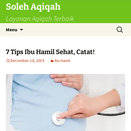
Skip
Soleh Aqiqah
to
Layanan Aqiqah Terbaik
content
Search
Menu
for:
7 Tips Ibu Hamil Sehat, Catat!
December 14, 2019
Ibu Hamil